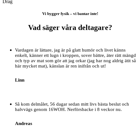
Drag
Vi bygger fysik – vi bantar inte!
Vad säger våra deltagare?
Vardagen är lättare, jag är på glatt humör och livet känns
enkelt, känner ett lugn i kroppen, sover bättre, äter rätt mängd
och typ av mat som gör att jag orkar (jag har nog aldrig ätit så
här mycket mat), känslan är ren inifrån och ut!
Linn
Så kom delmålet, 56 dagar sedan mitt livs bästa beslut och
halvvägs genom 16WOH. Nerförsbacke i 8 veckor nu.
Andreas