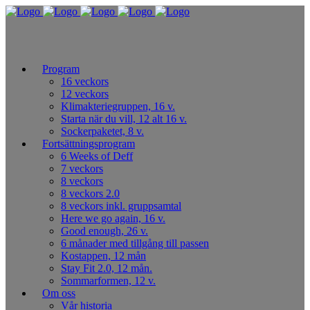
Program
16 veckors
12 veckors
Klimakteriegruppen, 16 v.
Starta när du vill, 12 alt 16 v.
Sockerpaketet, 8 v.
Fortsättningsprogram
6 Weeks of Deff
7 veckors
8 veckors
8 veckors 2.0
8 veckors inkl. gruppsamtal
Here we go again, 16 v.
Good enough, 26 v.
6 månader med tillgång till passen
Kostappen, 12 mån
Stay Fit 2.0, 12 mån.
Sommarformen, 12 v.
Om oss
Vår historia