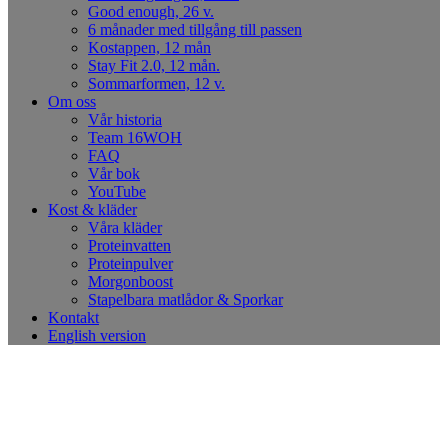
Good enough, 26 v.
6 månader med tillgång till passen
Kostappen, 12 mån
Stay Fit 2.0, 12 mån.
Sommarformen, 12 v.
Om oss
Vår historia
Team 16WOH
FAQ
Vår bok
YouTube
Kost & kläder
Våra kläder
Proteinvatten
Proteinpulver
Morgonboost
Stapelbara matlådor & Sporkar
Kontakt
English version