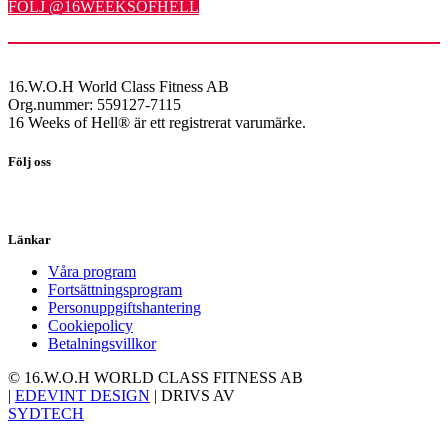
FÖLJ @16WEEKSOFHELL
16.W.O.H World Class Fitness AB
Org.nummer: 559127-7115
16 Weeks of Hell® är ett registrerat varumärke.
Följ oss
Länkar
Våra program
Fortsättningsprogram
Personuppgiftshantering
Cookiepolicy
Betalningsvillkor
© 16.W.O.H WORLD CLASS FITNESS AB
|
EDEVINT DESIGN
| DRIVS AV
SYDTECH