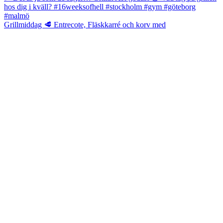
Grillmiddag 🥩 Entrecote, Fläskkarré och korv med